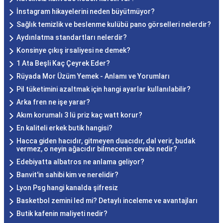
İnstagram hikayelerini neden büyütmüyor?
Sağlık temizlik ve beslenme kulübü pano görselleri nelerdir?
Aydınlatma standartları nelerdir?
Konsinye çıkış irsaliyesi ne demek?
1 Ata Beşli Kaç Çeyrek Eder?
Rüyada Mor Üzüm Yemek - Anlamı ve Yorumları
Pil tüketimini azaltmak için hangi ayarlar kullanılabilir?
Arka fren ne işe yarar?
Akım korumalı 3 lü priz kaç watt korur?
En kaliteli erkek butik hangisi?
Hacca giden hacıdır, gitmeyen duacıdır, dal verir, budak
vermez, o neyin ağacıdır bilmecenin cevabı nedir?
Edebiyatta albatros ne anlama geliyor?
Banvit'in sahibi kim ve nerelidir?
Lyon Psg hangi kanalda şifresiz
Basketbol zemini led mi? Detaylı inceleme ve avantajları
Butik kafenin maliyeti nedir?