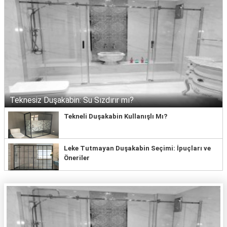
Teknesiz Duşakabin: Su Sızdırır mı?
Tekneli Duşakabin Kullanışlı Mı?
Leke Tutmayan Duşakabin Seçimi: İpuçları ve
Öneriler