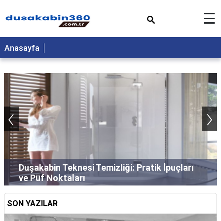
×
☰
Anasayfa
‹
›
Duşakabin Teknesi Temizliği: Pratik İpuçları
ve Püf Noktaları
SON YAZILAR