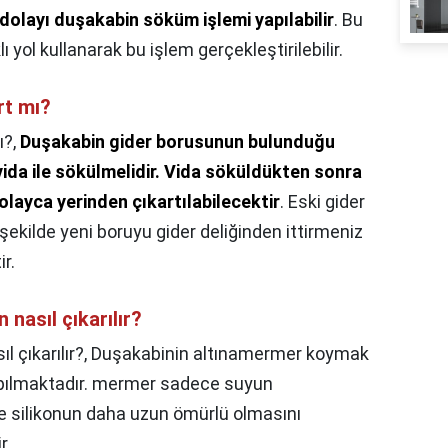
dolayı duşakabin söküm işlemi yapılabilir
. Bu
 yol kullanarak bu işlem gerçekleştirilebilir.
rt mı?
ı?,
Duşakabin gider borusunun bulunduğu
da ile sökülmelidir.
Vida söküldükten sonra
layca yerinden çıkartılabilecektir
. Eski gider
şekilde yeni boruyu gider deliğinden ittirmeniz
r.
 nasıl çıkarılır?
l çıkarılır?,
Duşakabinin altınamermer koymak
pılmaktadır. mermer sadece suyun
e silikonun daha uzun ömürlü olmasını
r.