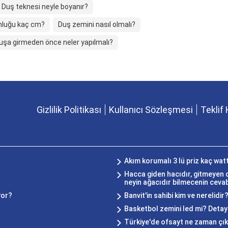
Duş teknesi neyle boyanır?
nluğu kaç cm?
Duş zemini nasıl olmalı?
uşa girmeden önce neler yapılmalı?
Gizlilik Politikası
Kullanıcı Sözleşmesi
Teklif 
Akım korumalı 3 lü priz kaç wat
Hacca giden hacıdır, gitmeyen d
neyin ağacıdır bilmecenin cevab
yor?
Banvit'in sahibi kim ve nerelidir
Basketbol zemini led mi? Detayl
Türkiye'de ofsayt ne zaman çık