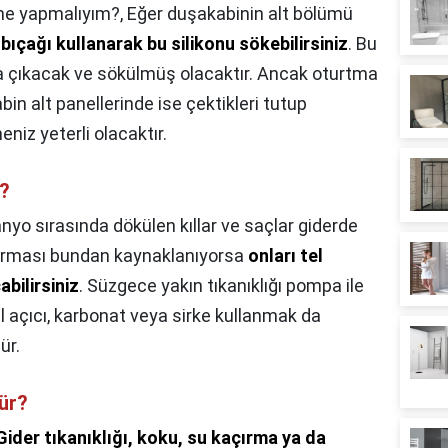
 ne yapmalıyım?,
Eğer duşakabinin alt bölümü
bıçağı kullanarak bu silikonu sökebilirsiniz
. Bu
a çıkacak ve sökülmüş olacaktır. Ancak oturtma
n alt panellerinde ise çektikleri tutup
niz yeterli olacaktır.
ı?
nyo sırasında dökülen kıllar ve saçlar giderde
dırması bundan kaynaklanıyorsa
onları tel
abilirsiniz
. Süzgece yakın tıkanıklığı pompa ile
al açıcı, karbonat veya sirke kullanmak da
ür.
lür?
Gider tıkanıklığı, koku, su kaçırma ya da