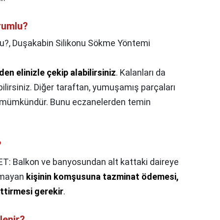
rumlu?
lu?,
Duşakabin Silikonu Sökme Yöntemi
den elinizle çekip alabilirsiniz
. Kalanları da
ilirsiniz. Diğer taraftan, yumuşamış parçaları
ız mümkündür. Bunu eczanelerden temin
?
T: Balkon ve banyosundan alt kattaki daireye
ırmayan
kişinin komşusuna tazminat ödemesi,
ttirmesi gerekir
.
lenir?