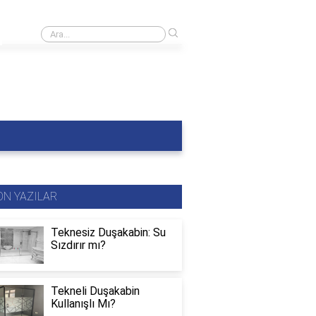
›
Banyoda siyah küf nasıl temizlenir?
ON YAZILAR
Teknesiz Duşakabin: Su
Sızdırır mı?
Tekneli Duşakabin
Kullanışlı Mı?