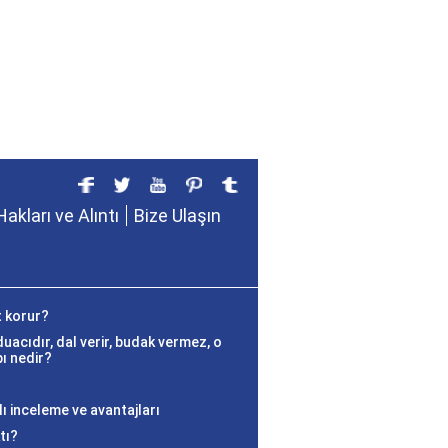
Hakları ve Alıntı
Bize Ulaşın
t korur?
uacıdır, dal verir, budak vermez, o
ı nedir?
?
ı inceleme ve avantajları
tı?