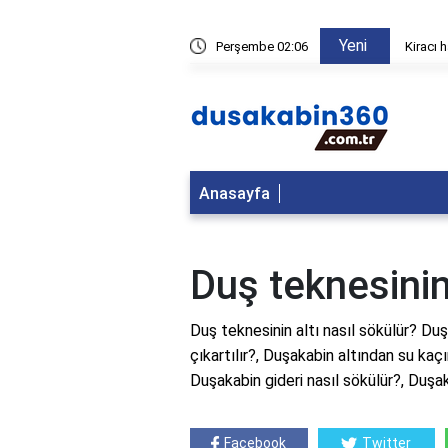
Yeni
fları kiradan düşebilir?
Perşembe 02:06
Duşakab
Anasayfa
Duş teknesinin
Duş teknesinin altı nasıl sökülür? Duş 
çıkartılır?, Duşakabin altından su kaç
Duşakabin gideri nasıl sökülür?, Duşa
Facebook
Twitter