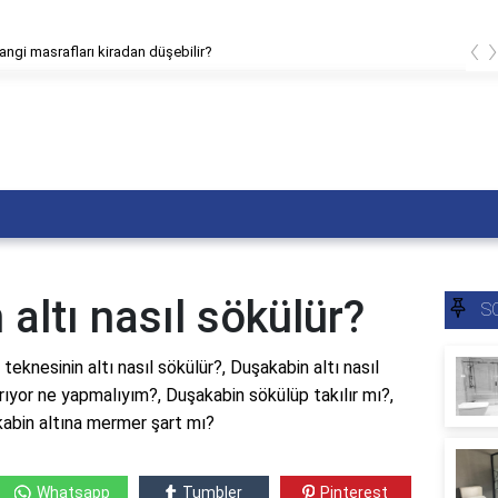
‹
in çatlakları nasıl tamir edilir?
 altı nasıl sökülür?
S
teknesinin altı nasıl sökülür?, Duşakabin altı nasıl
ırıyor ne yapmalıyım?, Duşakabin sökülüp takılır mı?,
kabin altına mermer şart mı?
Whatsapp
Tumbler
Pinterest