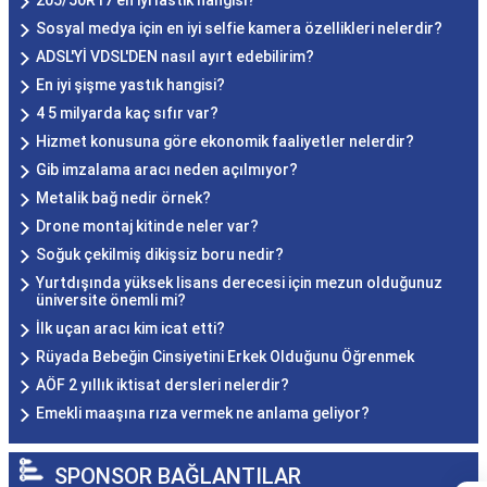
205/50R17 en iyi lastik hangisi?
Sosyal medya için en iyi selfie kamera özellikleri nelerdir?
ADSL'Yİ VDSL'DEN nasıl ayırt edebilirim?
En iyi şişme yastık hangisi?
4 5 milyarda kaç sıfır var?
Hizmet konusuna göre ekonomik faaliyetler nelerdir?
Gib imzalama aracı neden açılmıyor?
Metalik bağ nedir örnek?
Drone montaj kitinde neler var?
Soğuk çekilmiş dikişsiz boru nedir?
Yurtdışında yüksek lisans derecesi için mezun olduğunuz
üniversite önemli mi?
İlk uçan aracı kim icat etti?
Rüyada Bebeğin Cinsiyetini Erkek Olduğunu Öğrenmek
AÖF 2 yıllık iktisat dersleri nelerdir?
Emekli maaşına rıza vermek ne anlama geliyor?
SPONSOR BAĞLANTILAR