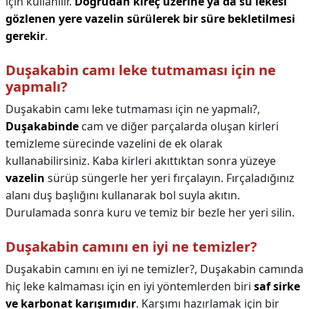
için kullanılır.
Doğrudan kireç üzerine ya da su lekesi
gözlenen yere vazelin sürülerek bir süre bekletilmesi
gerekir
.
Duşakabin camı leke tutmaması için ne
yapmalı?
Duşakabin camı leke tutmaması için ne yapmalı?,
Duşakabinde
cam ve diğer parçalarda oluşan kirleri
temizleme sürecinde vazelini de ek olarak
kullanabilirsiniz. Kaba kirleri akıttıktan sonra yüzeye
vazelin
sürüp süngerle her yeri fırçalayın. Fırçaladığınız
alanı duş başlığını kullanarak bol suyla akıtın.
Durulamada sonra kuru ve temiz bir bezle her yeri silin.
Duşakabin camını en iyi ne temizler?
Duşakabin camını en iyi ne temizler?,
Duşakabin camında
hiç leke kalmaması için en iyi yöntemlerden biri
saf sirke
ve karbonat karışımıdır
. Karşımı hazırlamak için bir