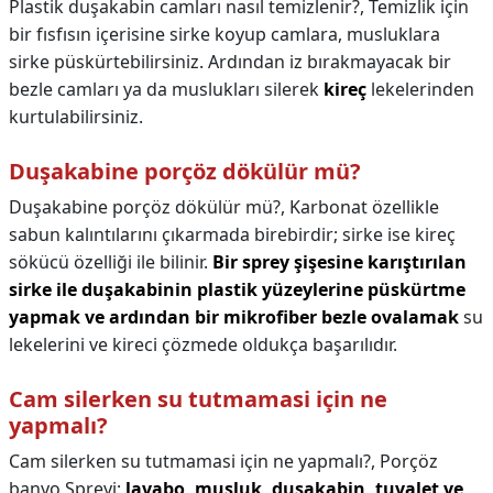
Plastik duşakabin camları nasıl temizlenir?,
Temizlik için
bir fısfısın içerisine sirke koyup camlara, musluklara
sirke püskürtebilirsiniz. Ardından iz bırakmayacak bir
bezle camları ya da muslukları silerek
kireç
lekelerinden
kurtulabilirsiniz.
Duşakabine porçöz dökülür mü?
Duşakabine porçöz dökülür mü?,
Karbonat özellikle
sabun kalıntılarını çıkarmada birebirdir; sirke ise kireç
sökücü özelliği ile bilinir.
Bir sprey şişesine karıştırılan
sirke ile duşakabinin plastik yüzeylerine püskürtme
yapmak ve ardından bir mikrofiber bezle ovalamak
su
lekelerini ve kireci çözmede oldukça başarılıdır.
Cam silerken su tutmamasi için ne
yapmalı?
Cam silerken su tutmamasi için ne yapmalı?,
Porçöz
banyo Spreyi;
lavabo, musluk, duşakabin, tuvalet ve