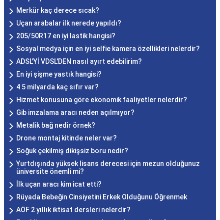
Merkür kaç derece sıcak?
Uçan arabalar ilk nerede yapıldı?
205/50R17 en iyi lastik hangisi?
Sosyal medya için en iyi selfie kamera özellikleri nelerdir?
ADSL'Yİ VDSL'DEN nasıl ayırt edebilirim?
En iyi şişme yastık hangisi?
4 5 milyarda kaç sıfır var?
Hizmet konusuna göre ekonomik faaliyetler nelerdir?
Gib imzalama aracı neden açılmıyor?
Metalik bağ nedir örnek?
Drone montaj kitinde neler var?
Soğuk çekilmiş dikişsiz boru nedir?
Yurtdışında yüksek lisans derecesi için mezun olduğunuz
üniversite önemli mi?
İlk uçan aracı kim icat etti?
Rüyada Bebeğin Cinsiyetini Erkek Olduğunu Öğrenmek
AÖF 2 yıllık iktisat dersleri nelerdir?