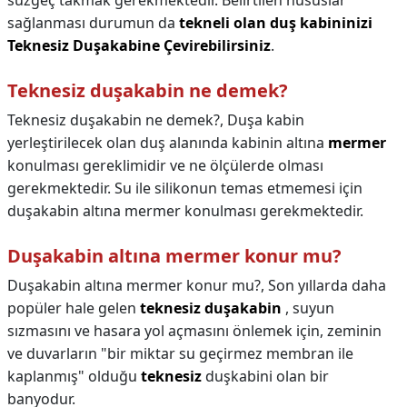
süzgeç takmak gerekmektedir. Belirtilen hususlar
sağlanması durumun da
tekneli olan duş kabininizi
Teknesiz Duşakabine Çevirebilirsiniz
.
Teknesiz duşakabin ne demek?
Teknesiz duşakabin ne demek?,
Duşa kabin
yerleştirilecek olan duş alanında kabinin altına
mermer
konulması gereklimidir ve ne ölçülerde olması
gerekmektedir. Su ile silikonun temas etmemesi için
duşakabin altına mermer konulması gerekmektedir.
Duşakabin altına mermer konur mu?
Duşakabin altına mermer konur mu?,
Son yıllarda daha
popüler hale gelen
teknesiz duşakabin
, suyun
sızmasını ve hasara yol açmasını önlemek için, zeminin
ve duvarların "bir miktar su geçirmez membran ile
kaplanmış" olduğu
teknesiz
duşkabini olan bir
banyodur.