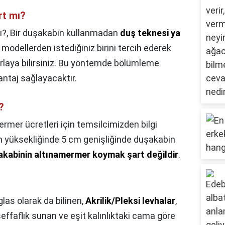
rt mı?
ı?,
Bir duşakabin kullanmadan
duş teknesi ya
 modellerden istediğiniz birini tercih ederek
rlaya bilirsiniz. Bu yöntemde bölümleme
ntaj sağlayacaktır.
?
rmer ücretleri için temsilcimizden bilgi
cm yüksekliğinde 5 cm genişliğinde duşakabin
kabinin altınamermer koymak şart değildir
.
glas olarak da bilinen,
Akrilik/Pleksi levhalar
,
ffaflık sunan ve eşit kalınlıktaki cama göre