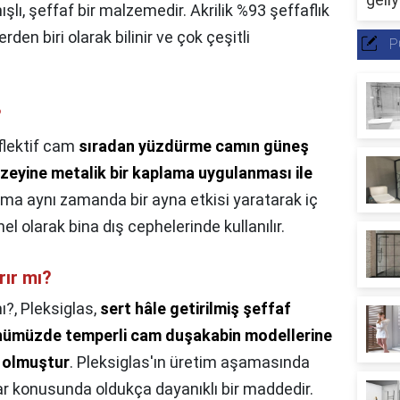
şlı, şeffaf bir malzemedir. Akrilik %93 şeffaflık
en biri olarak bilinir ve çok çeşitli
P
?
flektif cam
sıradan yüzdürme camın güneş
üzeyine metalik bir kaplama uygulanması ile
ama aynı zamanda bir ayna etkisi yaratarak iç
l olarak bina dış cephelerinde kullanılır.
rır mı?
ı?,
Pleksiglas,
sert hâle getirilmiş şeffaf
ünümüzde temperli cam duşakabin modellerine
r olmuştur
. Pleksiglas'ın üretim aşamasında
alar konusunda oldukça dayanıklı bir maddedir.