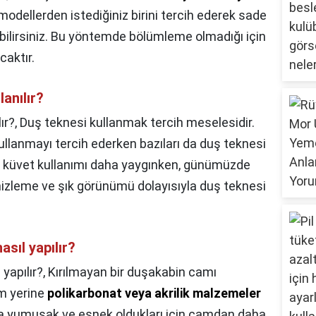
 modellerden istediğiniz birini tercih ederek sade
bilirsiniz. Bu yöntemde bölümleme olmadığı için
aktır.
anılır?
ır?,
Duş teknesi kullanmak tercih meselesidir.
kullanmayı tercih ederken bazıları da duş teknesi
a küvet kullanımı daha yaygınken, günümüzde
mizleme ve şık görünümü dolayısıyla duş teknesi
sıl yapılır?
yapılır?,
Kırılmayan bir duşakabin camı
am yerine
polikarbonat veya akrilik malzemeler
aha yumuşak ve esnek oldukları için camdan daha