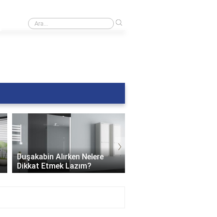
›
Banyoda siyah küf nasıl temizlenir?
›
Duşakabin Alırken Nelere
Teknesiz Duşakabin: S
Dikkat Etmek Lazım?
Sızdırır mı?