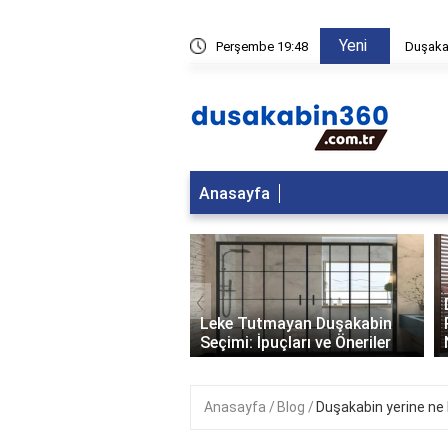
Yeni
fları kiradan düşebilir?
Perşembe 19:48
Duşakab
Anasayfa
‹
i Duşakabin Kullanışlı
Leke Tutmayan Duşakabin
Seçimi: İpuçları ve Öneriler
Anasayfa
Blog
Duşakabin yerine ne 