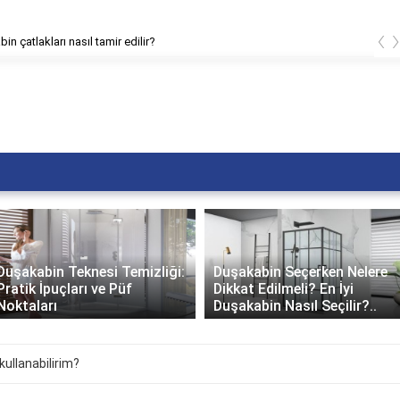
‹
in çatlakları nasıl tamir edilir?
Duşakabin Teknesi Temizliği:
Duşakabin Seçerken Nelere
Pratik İpuçları ve Püf
Dikkat Edilmeli? En İyi
Noktaları
Duşakabin Nasıl Seçilir?..
kullanabilirim?