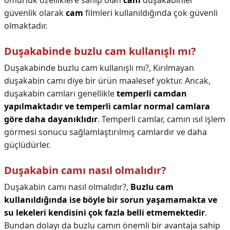
ömürlük özelliklere sahip olan
cam
duşakabinler
güvenlik olarak
cam
filmleri kullanıldığında çok güvenli
olmaktadır.
Duşakabinde buzlu cam kullanışlı mı?
Duşakabinde buzlu cam kullanışlı mı?,
Kırılmayan
duşakabin camı diye bir ürün maalesef yoktur. Ancak,
duşakabin camları genellikle
temperli camdan
yapılmaktadır ve temperli camlar normal camlara
göre daha dayanıklıdır
. Temperli camlar, camın ısıl işlem
görmesi sonucu sağlamlaştırılmış camlardır ve daha
güçlüdürler.
Duşakabin camı nasıl olmalıdır?
Duşakabin camı nasıl olmalıdır?,
Buzlu cam
kullanıldığında ise böyle bir sorun yaşamamakta ve
su lekeleri kendisini çok fazla belli etmemektedir
.
Bundan dolayı da buzlu camın önemli bir avantaja sahip